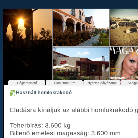
Cégismertető
Club Hotel ****
Nyertes pályázatok
Szolgá
Használt homlokrakodó
Eladásra kínáljuk az alábbi homlokrakodó 
Teherbírás: 3.600 kg
Billenő emelési magasság: 3.600 mm