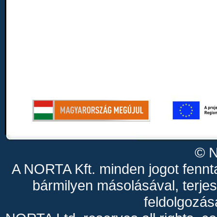
© N
A NORTA Kft. minden jogot fenn
bármilyen másolásával, terjes
feldolgozás