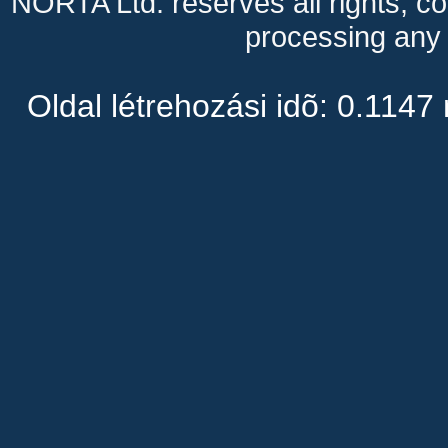
NORTA Ltd. reserves all rights, cop
processing any 
Oldal létrehozási idõ: 0.1147